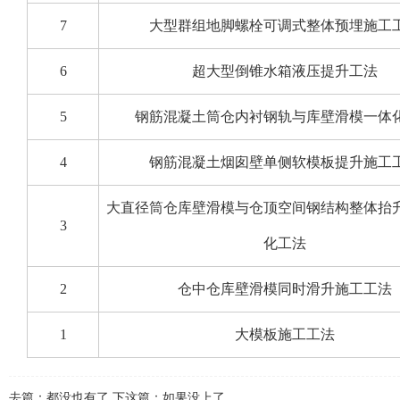
7
大型群组地脚螺栓可调式整体预埋施工
6
超大型倒锥水箱液压提升工法
5
钢筋混凝土筒仓内衬钢轨与库壁滑模一体
4
钢筋混凝土烟囱壁单侧软模板提升施工
大直径筒仓库壁滑模与仓顶空间钢结构整体抬
3
化工法
2
仓中仓库壁滑模同时滑升施工工法
1
大模板施工工法
去篇：都没也有了 下这篇：如果没上了